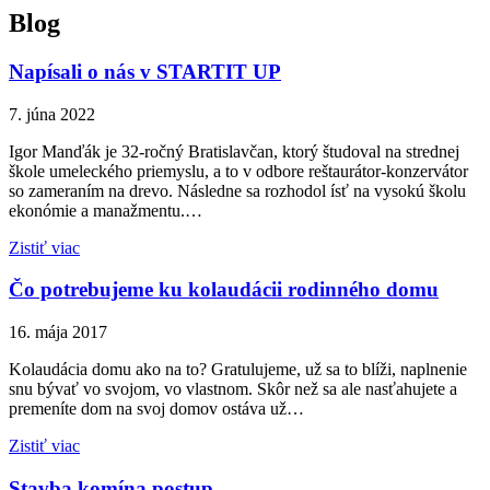
Blog
Napísali o nás v STARTIT UP
7. júna 2022
Igor Manďák je 32-ročný Bratislavčan, ktorý študoval na strednej
škole umeleckého priemyslu, a to v odbore reštaurátor-konzervátor
so zameraním na drevo. Následne sa rozhodol ísť na vysokú školu
ekonómie a manažmentu.…
Zistiť viac
Čo potrebujeme ku kolaudácii rodinného domu
16. mája 2017
Kolaudácia domu ako na to? Gratulujeme, už sa to blíži, naplnenie
snu bývať vo svojom, vo vlastnom. Skôr než sa ale nasťahujete a
premeníte dom na svoj domov ostáva už…
Zistiť viac
Stavba komína postup