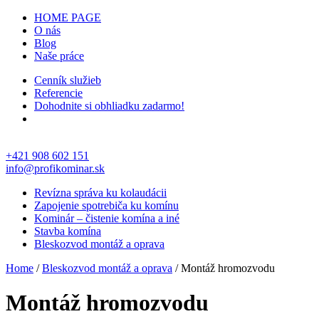
HOME PAGE
O nás
Blog
Naše práce
Cenník služieb
Referencie
Dohodnite si obhliadku zadarmo!
+421 908 602 151
info@profikominar.sk
Revízna správa ku kolaudácii
Zapojenie spotrebiča ku komínu
Kominár – čistenie komína a iné
Stavba komína
Bleskozvod montáž a oprava
Home
/
Bleskozvod montáž a oprava
/ Montáž hromozvodu
Montáž hromozvodu