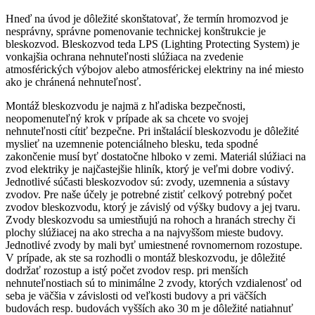
Hneď na úvod je dôležité skonštatovať, že termín hromozvod je
nesprávny, správne pomenovanie technickej konštrukcie je
bleskozvod. Bleskozvod teda LPS (Lighting Protecting System) je
vonkajšia ochrana nehnuteľnosti slúžiaca na zvedenie
atmosférických výbojov alebo atmosférickej elektriny na iné miesto
ako je chránená nehnuteľnosť.
Montáž bleskozvodu je najmä z hľadiska bezpečnosti,
neopomenuteľný krok v prípade ak sa chcete vo svojej
nehnuteľnosti cítiť bezpečne. Pri inštalácií bleskozvodu je dôležité
myslieť na uzemnenie potenciálneho blesku, teda spodné
zakončenie musí byť dostatočne hlboko v zemi. Materiál slúžiaci na
zvod elektriky je najčastejšie hliník, ktorý je veľmi dobre vodivý.
Jednotlivé súčasti bleskozvodov sú: zvody, uzemnenia a sústavy
zvodov. Pre naše účely je potrebné zistiť celkový potrebný počet
zvodov bleskozvodu, ktorý je závislý od výšky budovy a jej tvaru.
Zvody bleskozvodu sa umiestňujú na rohoch a hranách strechy či
plochy slúžiacej na ako strecha a na najvyššom mieste budovy.
Jednotlivé zvody by mali byť umiestnené rovnomernom rozostupe.
V prípade, ak ste sa rozhodli o montáž bleskozvodu, je dôležité
dodržať rozostup a istý počet zvodov resp. pri menších
nehnuteľnostiach sú to minimálne 2 zvody, ktorých vzdialenosť od
seba je väčšia v závislosti od veľkosti budovy a pri väčších
budovách resp. budovách vyšších ako 30 m je dôležité natiahnuť