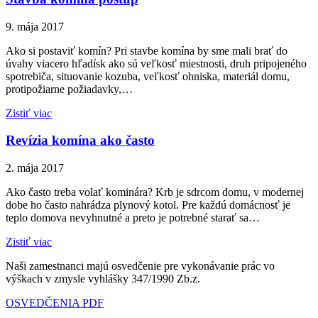
9. mája 2017
Ako si postaviť komín? Pri stavbe komína by sme mali brať do
úvahy viacero hľadísk ako sú veľkosť miestnosti, druh pripojeného
spotrebiča, situovanie kozuba, veľkosť ohniska, materiál domu,
protipožiarne požiadavky,…
Zistiť viac
Revízia komína ako často
2. mája 2017
Ako často treba volať kominára? Krb je sdrcom domu, v modernej
dobe ho často nahrádza plynový kotol. Pre každú domácnosť je
teplo domova nevyhnutné a preto je potrebné starať sa…
Zistiť viac
Naši zamestnanci majú osvedčenie pre vykonávanie prác vo
výškach v zmysle vyhlášky 347/1990 Zb.z.
OSVEDČENIA PDF