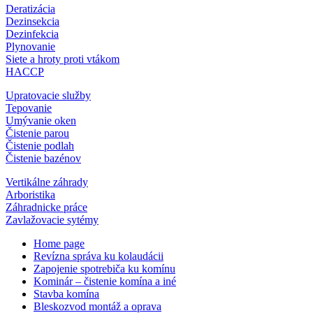
Deratizácia
Dezinsekcia
Dezinfekcia
Plynovanie
Siete a hroty proti vtákom
HACCP
Upratovacie služby
Tepovanie
Umývanie oken
Čistenie parou
Čistenie podlah
Čistenie bazénov
Vertikálne záhrady
Arboristika
Záhradnicke práce
Zavlažovacie sytémy
Home page
Revízna správa ku kolaudácii
Zapojenie spotrebiča ku komínu
Kominár – čistenie komína a iné
Stavba komína
Bleskozvod montáž a oprava